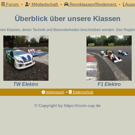
Forum
Mitgliedschaft
Rennklassen/Reglement
Auss
•
•
•
Überblick über unsere Klassen
elnen Klassen, deren Technik und Besonderheiten beschrieben werden. Das Reglemen
TW Elektro
F1 Elektro
Impressum
•
Datenschutz
© Copyright by https://rccm-cup.de