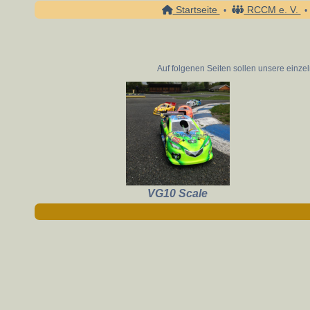
Startseite
RCCM e. V.
•
•
Auf folgenen Seiten sollen unsere einz
VG10 Scale