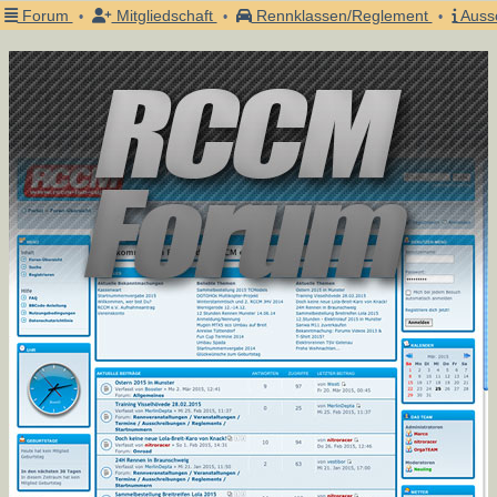
Forum
Mitgliedschaft
Rennklassen/Reglement
Auss
•
•
•